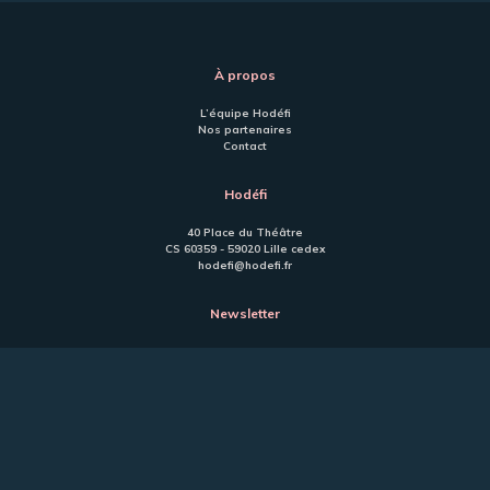
À propos
L’équipe Hodéfi
Nos partenaires
Contact
Hodéfi
40 Place du Théâtre
CS 60359 - 59020 Lille cedex
hodefi@hodefi.fr
Newsletter