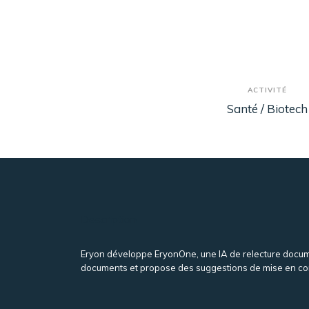
ACTIVITÉ
Santé / Biotech
Description
Eryon développe EryonOne, une IA de relecture document
documents et propose des suggestions de mise en co