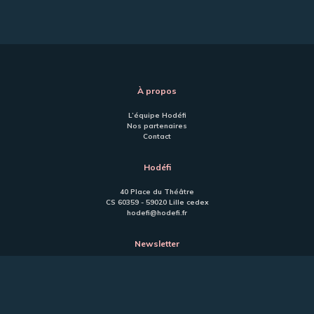
À propos
L’équipe Hodéfi
Nos partenaires
Contact
Hodéfi
40 Place du Théâtre
CS 60359 - 59020 Lille cedex
hodefi@hodefi.fr
Newsletter