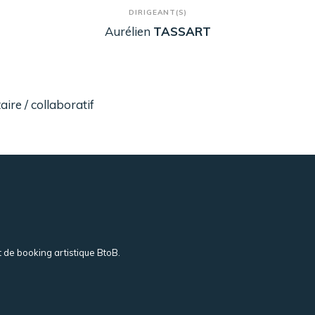
DIRIGEANT(S)
Aurélien
TASSART
re / collaboratif
t de booking artistique BtoB.